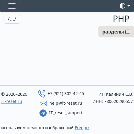
PHP
/.../
разделы
+7 (921) 302-42-45
© 2020–2026
ИП Калинин С.В.
IT-reset.ru
ИНН: 780620290557
help@it-reset.ru
IT_reset_support
используем немного изображений
Freepik